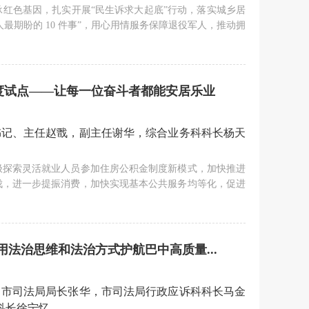
红色基因，扎实开展“民生诉求大起底”行动，落实城乡居
人最期盼的 10 件事”，用心用情服务保障退役军人，推动拥
度试点——让每一位奋斗者都能安居乐业
书记、主任赵戬，副主任谢华，综合业务科科长杨天
极探索灵活就业人员参加住房公积金制度新模式，加快推进
伐，进一步提振消费，加快实现基本公共服务均等化，促进
用法治思维和法治方式护航巴中高质量...
、市司法局局长张华，市司法局行政应诉科科长马金
科长徐宁忆