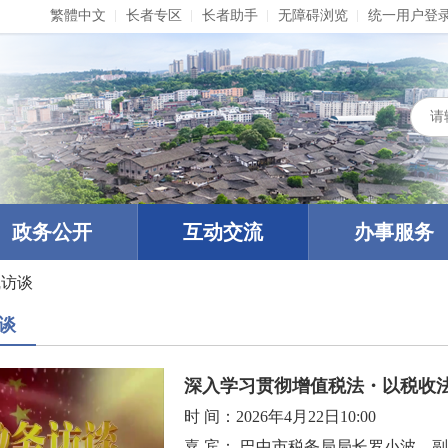
繁體中文
长者专区
长者助手
无障碍浏览
统一用户登
政务公开
互动交流
办事服务
线访谈
谈
深入学习贯彻增值税法・以税收
时 间：
2026年4月22日10:00
嘉 宾：
巴中市税务局局长罗小波、副