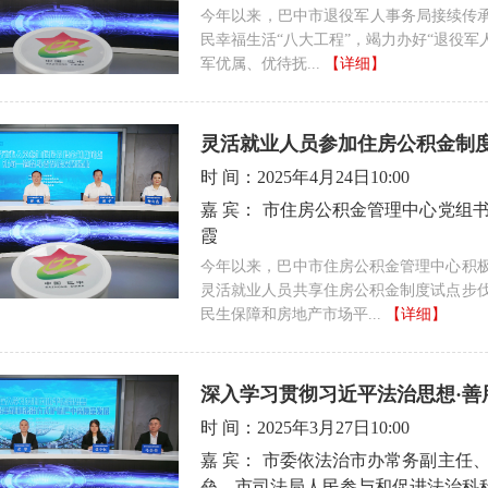
今年以来，巴中市退役军人事务局接续传承
民幸福生活“八大工程”，竭力办好“退役军
军优属、优待抚...
【详细】
灵活就业人员参加住房公积金制
时 间：
2025年4月24日10:00
嘉 宾：
市住房公积金管理中心党组
霞
今年以来，巴中市住房公积金管理中心积
灵活就业人员共享住房公积金制度试点步
民生保障和房地产市场平...
【详细】
深入学习贯彻习近平法治思想·善
时 间：
2025年3月27日10:00
嘉 宾：
市委依法治市办常务副主任
垒，市司法局人民参与和促进法治科