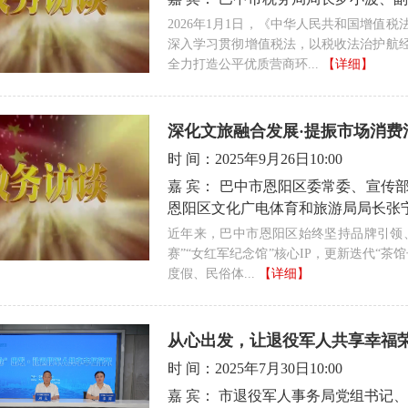
2026年1月1日，《中华人民共和国增值
深入学习贯彻增值税法，以税收法治护航
全力打造公平优质营商环...
【详细】
深化文旅融合发展·提振市场消费
时 间：
2025年9月26日10:00
嘉 宾：
巴中市恩阳区委常委、宣传
恩阳区文化广电体育和旅游局局长张
近年来，巴中市恩阳区始终坚持品牌引领、
赛”“女红军纪念馆”核心IP，更新迭代“
度假、民俗体...
【详细】
从心出发，让退役军人共享幸福
时 间：
2025年7月30日10:00
嘉 宾：
市退役军人事务局党组书记、