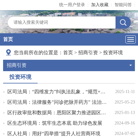
统一用户登录
加入收藏
智能问答
首页
导
航
您当前所在的位置是：
首页
>
招商引资
>
投资环境
招商引资
投资环境
区司法局：“四维发力”纠执法乱象，“规范+温度”打造营商沃土
2025-11-11
区司法局：法律服务"问诊把脉开药方" 法治护航"助企兴企优营商"
2025-05-23
区行政审批和数据局：恩阳区聚力推进园区建设 助力营商环境优化
2025-01-13
区生态环境局：筑牢生态本底 助力绿色发展
2024-09-16
区人社局：用好“四举措”提升人社营商环境
2024-07-01