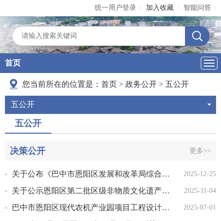
统一用户登录
加入收藏
智能问答
首页
导
航
您当前所在的位置是：
首页
>
政务公开
>
五公开
五公开
五公开
决策公开
更多>>
关于公布《巴中市恩阳区发展和改革局综合性涉企收费目录清单》的通知
2025-12-25
关于公示恩阳区第二批区级非物质文化遗产代表性项目、代表性传承人暨传承人扩展名录推荐名单的公告
2025-11-04
巴中市恩阳区现代农机产业园项目工程设计方案批后公布
2025-07-01